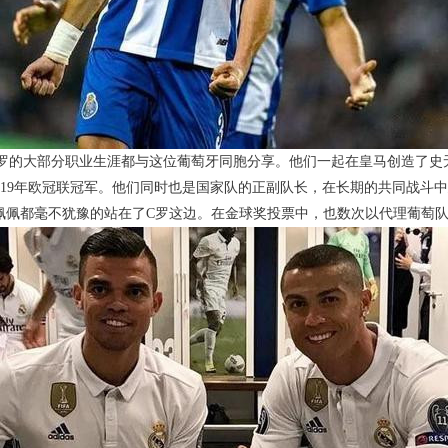
罗的大部分职业生涯都与这位葡萄牙同胞分享。他们一起在皇马创造了史
及2019年欧冠联冠军。他们同时也是国家队的正副队长，在长期的共同战
佩佩都毫不犹豫的站在了C罗这边。在金球奖投票中，也数次以代理葡萄队