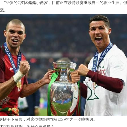
！”39岁的C罗比佩佩小两岁，目前正在沙特联赛继续自己的职业生涯。
魁。
罗帖子下留言，对这位曾经的“绝代双骄”之一冷嘲热讽。
杯踢得很好啊，为什么要退役？