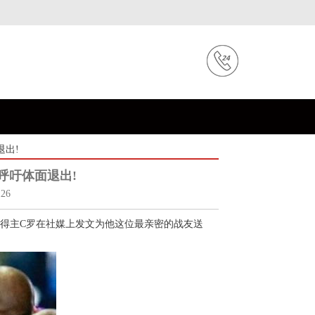
退出!
呼吁体面退出!
26
得主C罗在社媒上发文为他这位最亲密的战友送