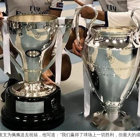
gram上发文为佩佩送去祝福，他写道：“我们赢得了球场上一切胜利，但最