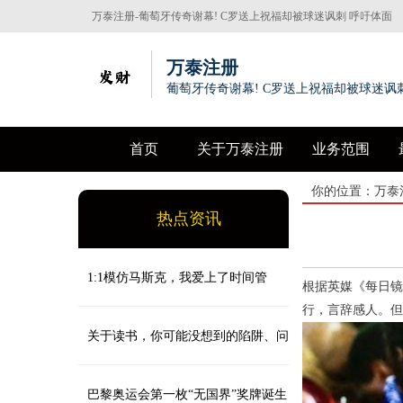
万泰注册-葡萄牙传奇谢幕! C罗送上祝福却被球迷讽刺 呼吁体面
退出!
万泰注册
葡萄牙传奇谢幕! C罗送上祝福却被球迷讽刺
首页
关于万泰注册
业务范围
你的位置：
万泰
热点资讯
1:1模仿马斯克，我爱上了时间管
根据英媒《每日镜
行，言辞感人。但
理！
关于读书，你可能没想到的陷阱、问
题和思考
巴黎奥运会第一枚“无国界”奖牌诞生