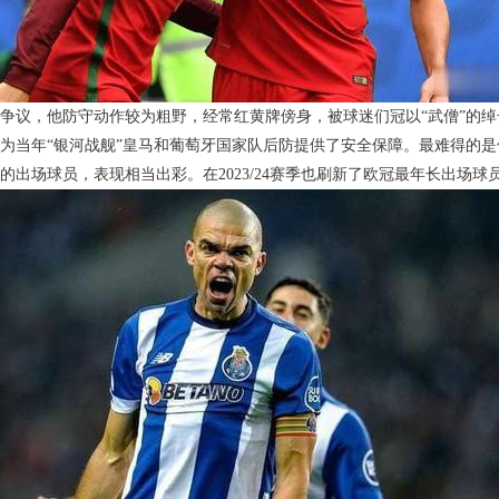
争议，他防守动作较为粗野，经常红黄牌傍身，被球迷们冠以“武僧”的
为当年“银河战舰”皇马和葡萄牙国家队后防提供了安全保障。最难得的是他
的出场球员，表现相当出彩。在2023/24赛季也刷新了欧冠最年长出场