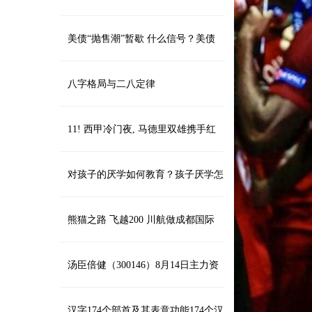
美债“抛售潮”暂歇 什么信号？美债
避险属性正面临挑战
八字格局与二八定律
11! 西甲冷门夜, 马德里双雄携手红
牌+丢分, 巴萨赢球既重回榜首
对孩子的厌学如何教育？孩子厌学怎
么办？
熊猫之路 飞越200 川航做成都国际
航空枢纽主力军
汤臣倍健（300146）8月14日主力资
金净卖出1596.47万元
汉字174个部首及其表意功能174个汉