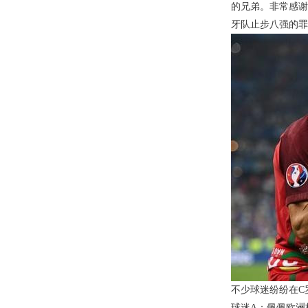
的兄弟。非常感谢
牙队止步八强的罪
不少球迷纷纷在C
球迷A：佩佩欧洲