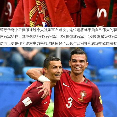
岁葡萄牙传奇中卫佩佩通过个人社媒宣布退役，这位老将终于为自己伟大的
4座冠军奖杯。其中包括3次欧冠冠军、2次世俱杯冠军、2次欧洲超级杯冠
层面，更是作为绝对主力率领球队捧起了2016年欧洲杯和2019年欧国联