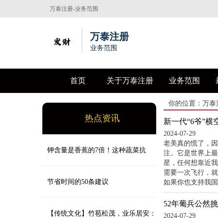
万泰注册-业务范围
万泰注册
业务范围
首页
关于万泰注册
业务范围
你的位置：
万泰
热点资讯
新一代“6爷”
2024-07-29
老美真的慌了，因
钾含量是香蕉的7倍！这种蔬菜抗
注。它是世界上最
星，任何想靠近我
需要一次飞行，就
炎、抗氧化、保护心血管健康，很多
节省时间的50条建议
如果你也支持我国
52年葡兵公然
人都没吃过
【传统文化】竹苞松茂，业乐居安：
2024-07-29