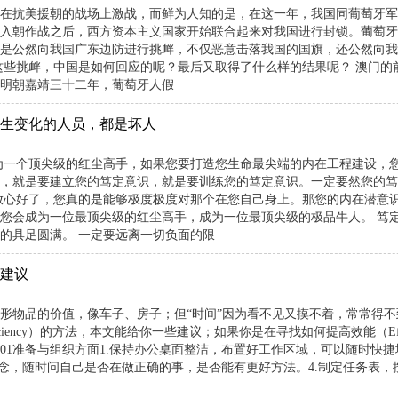
军正在抗美援朝的战场上激战，而鲜为人知的是，在这一年，我国同葡萄牙军
入朝作战之后，西方资本主义国家开始联合起来对我国进行封锁。葡萄牙
是公然向我国广东边防进行挑衅，不仅恶意击落我国的国旗，还公然向我
这些挑衅，中国是如何回应的呢？最后又取得了什么样的结果呢？ 澳门的
明朝嘉靖三十二年，葡萄牙人假
生变化的人员，都是坏人
为一个顶尖级的红尘高手，如果您要打造您生命最尖端的内在工程建设，您
，就是要建立您的笃定意识，就是要训练您的笃定意识。一定要然您的笃
放心好了，您真的是能够极度极度对那个在您自己身上。那您的内在潜意
您会成为一位最顶尖级的红尘高手，成为一位最顶尖级的极品牛人。 笃
的具足圆满。 一定要远离一切负面的限
条建议
形物品的价值，像车子、房子；但“时间”因为看不见又摸不着，常常得
iciency）的方法，本文能给你一些建议；如果你是在寻找如何提高效能（Effe
01准备与组织方面1.保持办公桌面整洁，布置好工作区域，可以随时快捷
观念，随时问自己是否在做正确的事，是否能有更好方法。4.制定任务表，