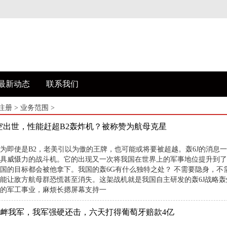
最新动态
联系我们
注册
>
业务范围
>
横空出世，性能赶超B2轰炸机？被称赞为航母克星
为即使是B2，老美引以为傲的王牌，也可能或将要被超越。轰6J的消息
具威慑力的战斗机。它的出现又一次将我国在世界上的军事地位提升到了
国的目标都会被他拿下。我国的轰6G有什么独特之处？ 不需要隐身，不
能让敌方航母群恐慌甚至消失。这架战机就是我国自主研发的轰6J战略轰炸
的军工事业，麻烦长摁屏幕支持一
挑衅我军，我军强硬还击，六天打得葡萄牙赔款4亿