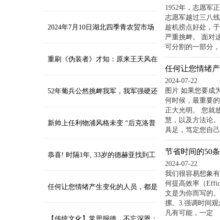
1952年，志愿
志愿军越过三八线
8幅对联祝你青山不老、富水长流
2024年7月10日湖北四季青农贸市场
趁机捞点好处，于
严重挑衅。 面对
可分割的一部分，
管理有限公司价格行情
重刷《伪装者》才知：原来王天风在
任何让您情绪产
2024-07-22
图片 如果您要成
飞机上就入了明台的圈套
52年葡兵公然挑衅我军，我军强硬还
何时候，最重要的
正大光明。 您就
慧，以及方法论。
击，六天打得葡萄牙赔款4亿
新帅上任利物浦风格未变 “后克洛普
具足，笃定您自己
节省时间的50
时代”起步稳健
恭喜! 时隔1年, 33岁的德赫亚找到工
2024-07-22
我们很容易想象有
何提高效率（Eff
作了: 加盟意甲2冠王球队
任何让您情绪产生变化的人员，都是
文是为你而写的。
摞。3.强调时间
凡有可能，一定
坏人
【传统文化】常思报德，不忘深恩：