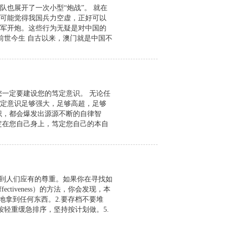
队也展开了一次小型“炮战”。 就在
可能觉得我国兵力空虚，正好可以
军开炮。这些行为无疑是对中国的
前世今生 自古以来，澳门就是中国不
一定要建设您的笃定意识。 无论任
定意识足够强大，足够高超，足够
识，都会爆发出源源不断的自律智
定在您自己身上，笃定您自己的本自
不到人们应有的尊重。如果你在寻找如
ctiveness）的方法，你会发现，本
地拿到任何东西。2.要存档不要堆
按轻重缓急排序，坚持按计划做。5.